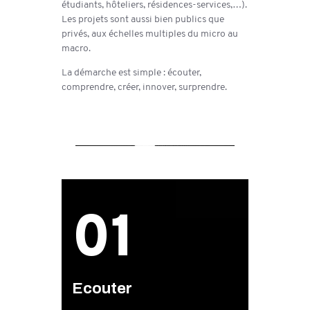
étudiants, hôteliers, résidences-services,…).
Les projets sont aussi bien publics que
privés, aux échelles multiples du micro au
macro.
La démarche est simple : écouter,
comprendre, créer, innover, surprendre.
01
Ecouter