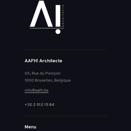
AAFH! Architecte
55, Rue du Poinçon
1000 Bruxelles, Belgique
info@aafh.be
+32 2 512 15 84
Menu