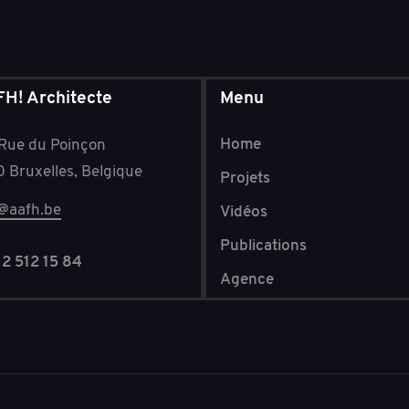
H! Architecte
Menu
Home
 Rue du Poinçon
 Bruxelles, Belgique
Projets
o@aafh.be
Vidéos
Publications
2 512 15 84
Agence