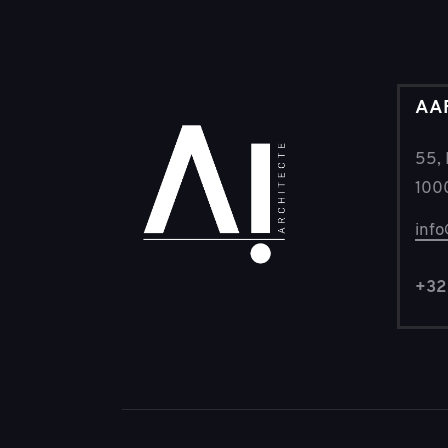
AAF
55,
1000
inf
+32 