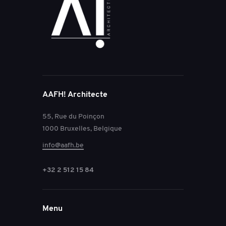
AAFH! Architecte
55, Rue du Poinçon
1000 Bruxelles, Belgique
info@aafh.be
+32 2 512 15 84
Menu