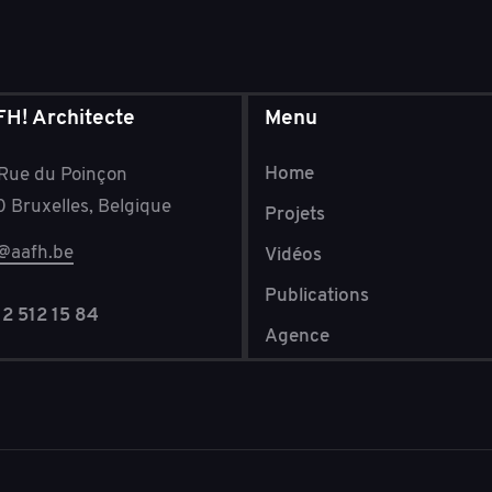
H! Architecte
Menu
Home
 Rue du Poinçon
 Bruxelles, Belgique
Projets
o@aafh.be
Vidéos
Publications
2 512 15 84
Agence