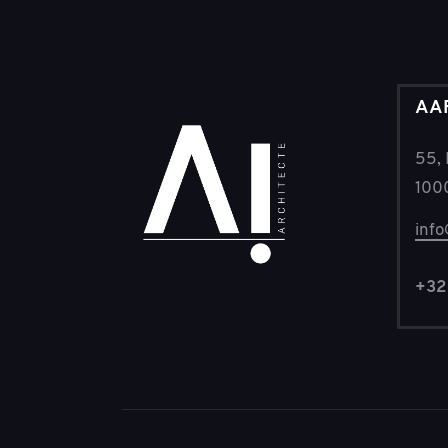
AAF
55,
1000
inf
+32 