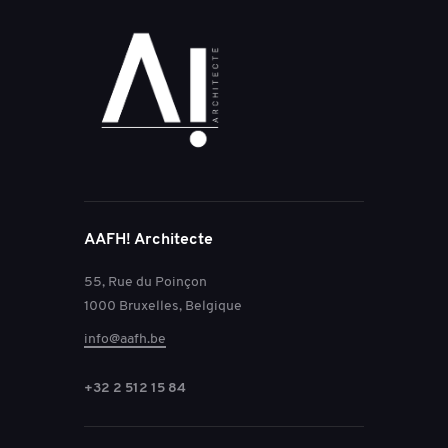
Arch Daily: Revitalization of
the City of Andenne /
Frédéric Haesevoets
Architecture + Art and Build
https://www.archdaily.com
/281672/revitalization-of-
the-city-of-andenne-
frederic-haesevoets-
architecture